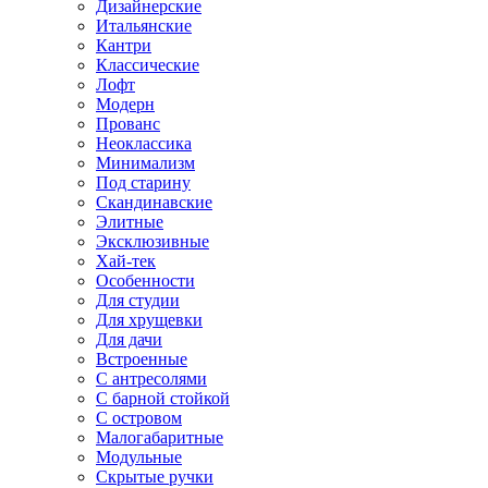
Дизайнерские
Итальянские
Кантри
Классические
Лофт
Модерн
Прованс
Неоклассика
Минимализм
Под старину
Скандинавские
Элитные
Эксклюзивные
Хай-тек
Особенности
Для студии
Для хрущевки
Для дачи
Встроенные
С антресолями
С барной стойкой
С островом
Малогабаритные
Модульные
Скрытые ручки