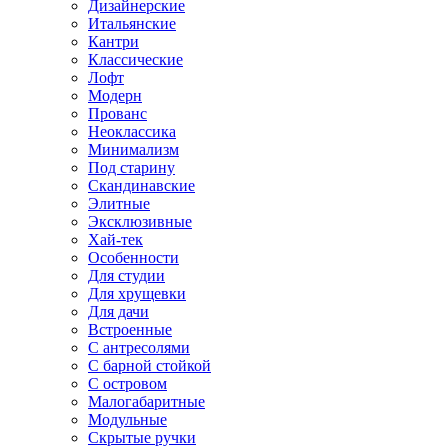
Дизайнерские
Итальянские
Кантри
Классические
Лофт
Модерн
Прованс
Неоклассика
Минимализм
Под старину
Скандинавские
Элитные
Эксклюзивные
Хай-тек
Особенности
Для студии
Для хрущевки
Для дачи
Встроенные
С антресолями
С барной стойкой
С островом
Малогабаритные
Модульные
Скрытые ручки