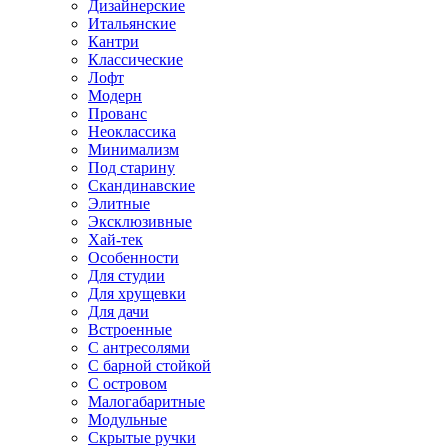
Дизайнерские
Итальянские
Кантри
Классические
Лофт
Модерн
Прованс
Неоклассика
Минимализм
Под старину
Скандинавские
Элитные
Эксклюзивные
Хай-тек
Особенности
Для студии
Для хрущевки
Для дачи
Встроенные
С антресолями
С барной стойкой
С островом
Малогабаритные
Модульные
Скрытые ручки