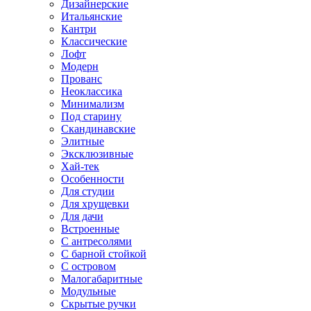
Дизайнерские
Итальянские
Кантри
Классические
Лофт
Модерн
Прованс
Неоклассика
Минимализм
Под старину
Скандинавские
Элитные
Эксклюзивные
Хай-тек
Особенности
Для студии
Для хрущевки
Для дачи
Встроенные
С антресолями
С барной стойкой
С островом
Малогабаритные
Модульные
Скрытые ручки