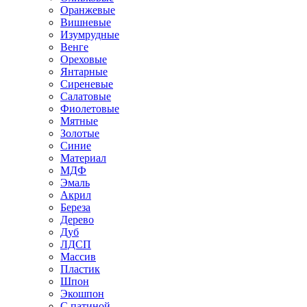
Оранжевые
Вишневые
Изумрудные
Венге
Ореховые
Янтарные
Сиреневые
Салатовые
Фиолетовые
Мятные
Золотые
Синие
Материал
МДФ
Эмаль
Акрил
Береза
Дерево
Дуб
ЛДСП
Массив
Пластик
Шпон
Экошпон
С патиной