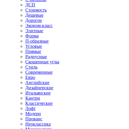
ДСП
Стоимость
Дешевые
Дорогие
Эконом-класс
Элитные
Форма
П-образные
Угловые
Прямые
Радиусные
Скошенные углы
Стиль
Современные
Евро
Английские
Дизайнерские
Итальянские
Кантри
Классические
Лофт
Модерн
Прованс
Неоклассика