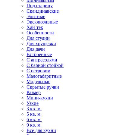
Минимализм
Под старину
Скандинавские
Элитные
Эксклюзивные
Хай-тек
Особенности
Для студии
Для хрущевки
Для дачи
Встроенные
С антресолями
С барной стойкой
С островом
Малогабаритные
Модульные
Скрытые ручки
Размер
Мини-кухни
Узкие
3 кв. м.
5 кв. м.
6 кв. м.
9 кв. м.
Все для кухни