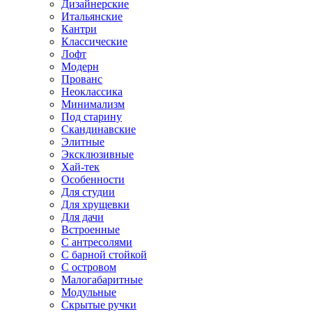
Дизайнерские
Итальянские
Кантри
Классические
Лофт
Модерн
Прованс
Неоклассика
Минимализм
Под старину
Скандинавские
Элитные
Эксклюзивные
Хай-тек
Особенности
Для студии
Для хрущевки
Для дачи
Встроенные
С антресолями
С барной стойкой
С островом
Малогабаритные
Модульные
Скрытые ручки