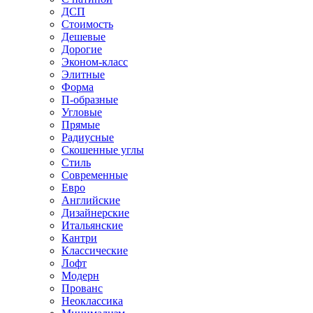
ДСП
Стоимость
Дешевые
Дорогие
Эконом-класс
Элитные
Форма
П-образные
Угловые
Прямые
Радиусные
Скошенные углы
Стиль
Современные
Евро
Английские
Дизайнерские
Итальянские
Кантри
Классические
Лофт
Модерн
Прованс
Неоклассика