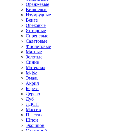
Оранжевые
Вишневые
Изумрудные
Венге
Ореховые
Янтарные
Сиреневые
Салатовые
Фиолетовые
Мятные
Золотые
Синие
Материал
МДФ
Эмаль
Акрил
Береза
Дерево
Дуб
ЛДСП
Массив
Пластик
Шпон
Экошпон
С патиной