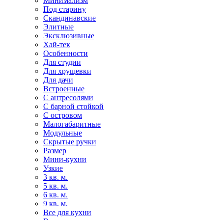
Минимализм
Под старину
Скандинавские
Элитные
Эксклюзивные
Хай-тек
Особенности
Для студии
Для хрущевки
Для дачи
Встроенные
С антресолями
С барной стойкой
С островом
Малогабаритные
Модульные
Скрытые ручки
Размер
Мини-кухни
Узкие
3 кв. м.
5 кв. м.
6 кв. м.
9 кв. м.
Все для кухни