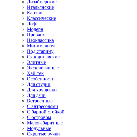
Дизайнерские
Итальянские
Кантри
Классические
Лофт
Модерн
Прованс
Неоклассика
Минимализм
Под старину
Скандинавские
Элитные
Эксклюзивные
Хай-тек
Особенности
Для студии
Для хрущевки
Для дачи
Встроенные
С антресолями
С барной стойкой
С островом
Малогабаритные
Модульные
Скрытые ручки