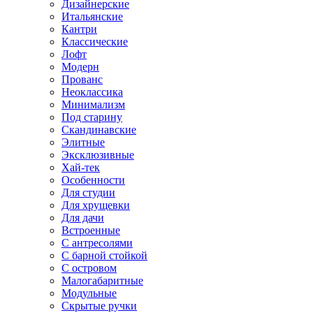
Дизайнерские
Итальянские
Кантри
Классические
Лофт
Модерн
Прованс
Неоклассика
Минимализм
Под старину
Скандинавские
Элитные
Эксклюзивные
Хай-тек
Особенности
Для студии
Для хрущевки
Для дачи
Встроенные
С антресолями
С барной стойкой
С островом
Малогабаритные
Модульные
Скрытые ручки