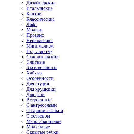
Дизайнерские
Итальянские
Кантри
Классические
Лофт
Модерн
Прованс
Неоклассика
Минимализм
Под старину
Скандинавские
Элитные
Эксклюзивные
Хай-тек
Особенности
Для студии
Для хрущевки
Для дачи
Встроенные
С антресолями
С барной стойкой
С островом
Малогабаритные
Модульные
Скрытые ручки