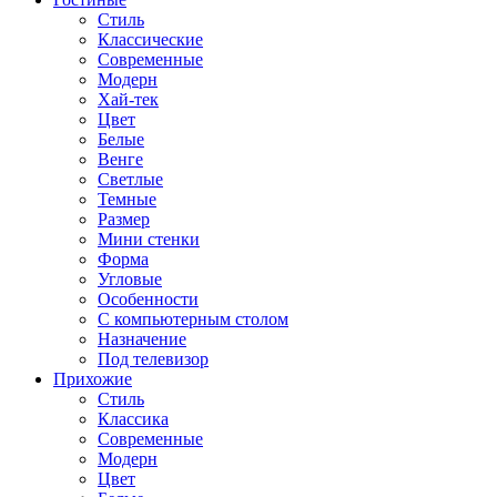
Стиль
Классические
Современные
Модерн
Хай-тек
Цвет
Белые
Венге
Светлые
Темные
Размер
Мини стенки
Форма
Угловые
Особенности
С компьютерным столом
Назначение
Под телевизор
Прихожие
Стиль
Классика
Современные
Модерн
Цвет