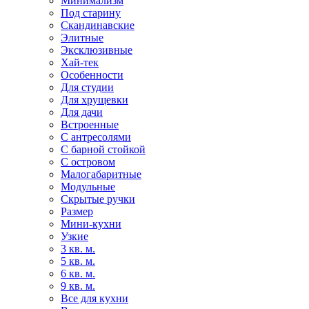
Минимализм
Под старину
Скандинавские
Элитные
Эксклюзивные
Хай-тек
Особенности
Для студии
Для хрущевки
Для дачи
Встроенные
С антресолями
С барной стойкой
С островом
Малогабаритные
Модульные
Скрытые ручки
Размер
Мини-кухни
Узкие
3 кв. м.
5 кв. м.
6 кв. м.
9 кв. м.
Все для кухни