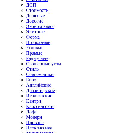
ДСП
Стоимость
Дешевые
Дорогие
Эконом-класс
Элитные
Форма
П-образные
Угловые
Прямые
Радиусные
Скошенные углы
Стиль
Современные
Евро
Английские
Дизайнерские
Итальянские
Кантри
Классические
Лофт
Модерн
Прованс
Неоклассика