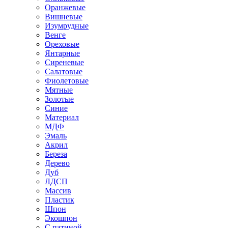
Оранжевые
Вишневые
Изумрудные
Венге
Ореховые
Янтарные
Сиреневые
Салатовые
Фиолетовые
Мятные
Золотые
Синие
Материал
МДФ
Эмаль
Акрил
Береза
Дерево
Дуб
ЛДСП
Массив
Пластик
Шпон
Экошпон
С патиной