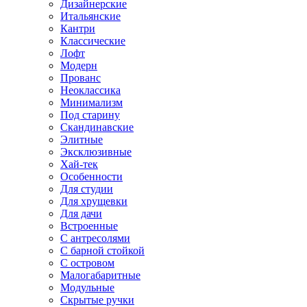
Дизайнерские
Итальянские
Кантри
Классические
Лофт
Модерн
Прованс
Неоклассика
Минимализм
Под старину
Скандинавские
Элитные
Эксклюзивные
Хай-тек
Особенности
Для студии
Для хрущевки
Для дачи
Встроенные
С антресолями
С барной стойкой
С островом
Малогабаритные
Модульные
Скрытые ручки