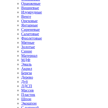
Оранжевые
Вишневые
Изумрудные
Венге
Ореховые
Янтарные
Сиреневые
Салатовые
Фиолетовые
Мятные
Золотые
Синие
Материал
МДФ
Эмаль
Акрил
Береза
Дерево
Дуб
ЛДСП
Массив
Пластик
Шпон
Экошпон
С патиной