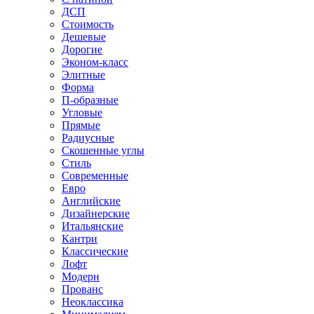
ДСП
Стоимость
Дешевые
Дорогие
Эконом-класс
Элитные
Форма
П-образные
Угловые
Прямые
Радиусные
Скошенные углы
Стиль
Современные
Евро
Английские
Дизайнерские
Итальянские
Кантри
Классические
Лофт
Модерн
Прованс
Неоклассика