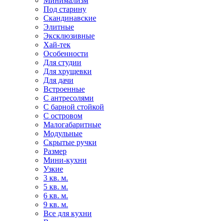
Минимализм
Под старину
Скандинавские
Элитные
Эксклюзивные
Хай-тек
Особенности
Для студии
Для хрущевки
Для дачи
Встроенные
С антресолями
С барной стойкой
С островом
Малогабаритные
Модульные
Скрытые ручки
Размер
Мини-кухни
Узкие
3 кв. м.
5 кв. м.
6 кв. м.
9 кв. м.
Все для кухни