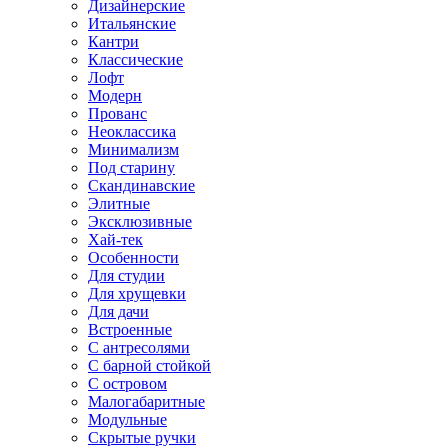
Дизайнерские
Итальянские
Кантри
Классические
Лофт
Модерн
Прованс
Неоклассика
Минимализм
Под старину
Скандинавские
Элитные
Эксклюзивные
Хай-тек
Особенности
Для студии
Для хрущевки
Для дачи
Встроенные
С антресолями
С барной стойкой
С островом
Малогабаритные
Модульные
Скрытые ручки