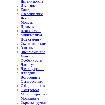
Дизайнерские
Итальянские
Кантри
Классические
Лофт
Модерн
Прованс
Неоклассика
Минимализм
Под старину
Скандинавские
Элитные
Эксклюзивные
Хай-тек
Особенности
Для студии
Для хрущевки
Для дачи
Встроенные
С антресолями
С барной стойкой
С островом
Малогабаритные
Модульные
Скрытые ручки