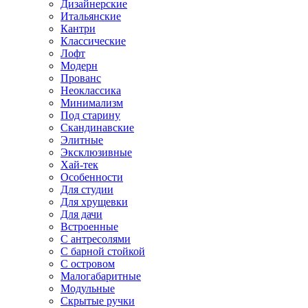
Дизайнерские
Итальянские
Кантри
Классические
Лофт
Модерн
Прованс
Неоклассика
Минимализм
Под старину
Скандинавские
Элитные
Эксклюзивные
Хай-тек
Особенности
Для студии
Для хрущевки
Для дачи
Встроенные
С антресолями
С барной стойкой
С островом
Малогабаритные
Модульные
Скрытые ручки