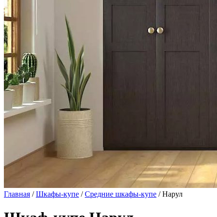
Главная
/
Шкафы-купе
/
Средние шкафы-купе
/ Нарул