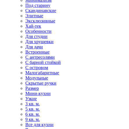
Минимализм
Под старину
Скандинавские
Элитные
Эксклюзивные
Хай-тек
Особенности
Для студии
Для хрущевки
Для дачи
Встроенные
С антресолями
С барной стойкой
С островом
Малогабаритные
Модульные
Скрытые ручки
Размер
Мини-кухни
Узкие
3 кв. м.
5 кв. м.
6 кв. м.
9 кв. м.
Все для кухни