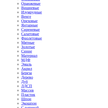
Оранжевые
Вишневые
Изумрудные
Венге
Ореховые
Янтарные
Сиреневые
Салатовые
Фиолетовые
Мятные
Золотые
Синие
Материал
МДФ
Эмаль
Акрил
Береза
Дерево
Дуб
ЛДСП
Массив
Пластик
Шпон
Экошпон
С патиной