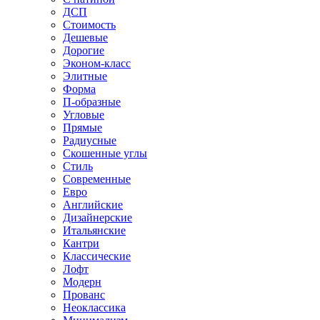
ДСП
Стоимость
Дешевые
Дорогие
Эконом-класс
Элитные
Форма
П-образные
Угловые
Прямые
Радиусные
Скошенные углы
Стиль
Современные
Евро
Английские
Дизайнерские
Итальянские
Кантри
Классические
Лофт
Модерн
Прованс
Неоклассика