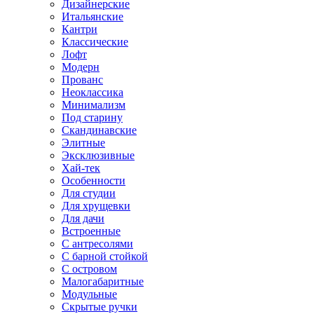
Дизайнерские
Итальянские
Кантри
Классические
Лофт
Модерн
Прованс
Неоклассика
Минимализм
Под старину
Скандинавские
Элитные
Эксклюзивные
Хай-тек
Особенности
Для студии
Для хрущевки
Для дачи
Встроенные
С антресолями
С барной стойкой
С островом
Малогабаритные
Модульные
Скрытые ручки