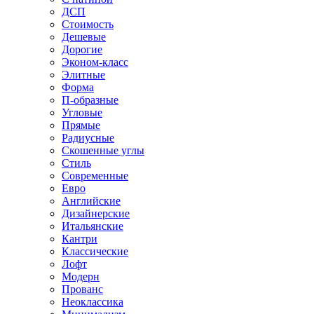
ДСП
Стоимость
Дешевые
Дорогие
Эконом-класс
Элитные
Форма
П-образные
Угловые
Прямые
Радиусные
Скошенные углы
Стиль
Современные
Евро
Английские
Дизайнерские
Итальянские
Кантри
Классические
Лофт
Модерн
Прованс
Неоклассика