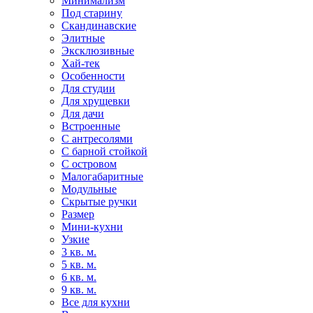
Минимализм
Под старину
Скандинавские
Элитные
Эксклюзивные
Хай-тек
Особенности
Для студии
Для хрущевки
Для дачи
Встроенные
С антресолями
С барной стойкой
С островом
Малогабаритные
Модульные
Скрытые ручки
Размер
Мини-кухни
Узкие
3 кв. м.
5 кв. м.
6 кв. м.
9 кв. м.
Все для кухни