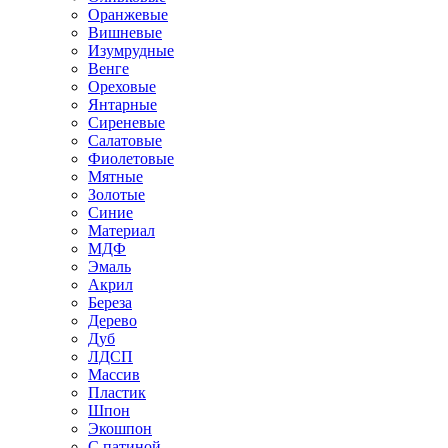
Оранжевые
Вишневые
Изумрудные
Венге
Ореховые
Янтарные
Сиреневые
Салатовые
Фиолетовые
Мятные
Золотые
Синие
Материал
МДФ
Эмаль
Акрил
Береза
Дерево
Дуб
ЛДСП
Массив
Пластик
Шпон
Экошпон
С патиной