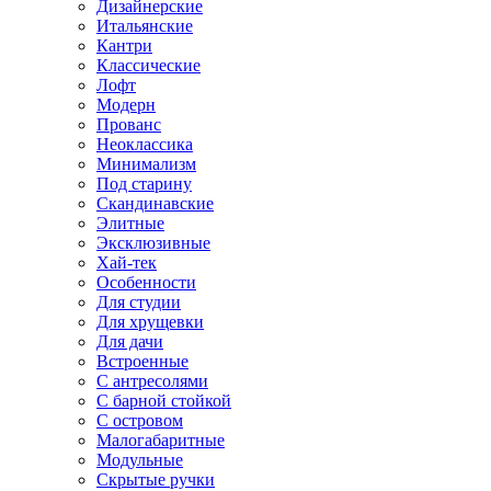
Дизайнерские
Итальянские
Кантри
Классические
Лофт
Модерн
Прованс
Неоклассика
Минимализм
Под старину
Скандинавские
Элитные
Эксклюзивные
Хай-тек
Особенности
Для студии
Для хрущевки
Для дачи
Встроенные
С антресолями
С барной стойкой
С островом
Малогабаритные
Модульные
Скрытые ручки