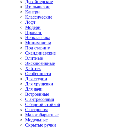
Дизайнерские
Итальянские
Кантри
Классические
Лофт
Модерн
Прованс
Неоклассика
Минимализм
Под старину
Скандинавские
Элитные
Эксклюзивные
Хай-тек
Особенности
Для студии
Для хрущевки
Для дачи
Встроенные
С антресолями
С барной стойкой
С островом
Малогабаритные
Модульные
Скрытые ручки