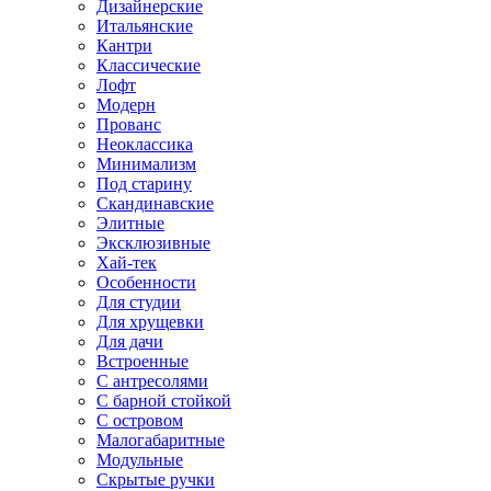
Дизайнерские
Итальянские
Кантри
Классические
Лофт
Модерн
Прованс
Неоклассика
Минимализм
Под старину
Скандинавские
Элитные
Эксклюзивные
Хай-тек
Особенности
Для студии
Для хрущевки
Для дачи
Встроенные
С антресолями
С барной стойкой
С островом
Малогабаритные
Модульные
Скрытые ручки