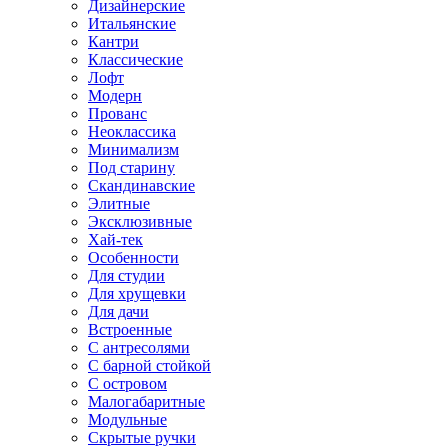
Дизайнерские
Итальянские
Кантри
Классические
Лофт
Модерн
Прованс
Неоклассика
Минимализм
Под старину
Скандинавские
Элитные
Эксклюзивные
Хай-тек
Особенности
Для студии
Для хрущевки
Для дачи
Встроенные
С антресолями
С барной стойкой
С островом
Малогабаритные
Модульные
Скрытые ручки