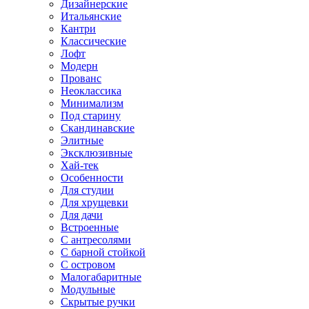
Дизайнерские
Итальянские
Кантри
Классические
Лофт
Модерн
Прованс
Неоклассика
Минимализм
Под старину
Скандинавские
Элитные
Эксклюзивные
Хай-тек
Особенности
Для студии
Для хрущевки
Для дачи
Встроенные
С антресолями
С барной стойкой
С островом
Малогабаритные
Модульные
Скрытые ручки