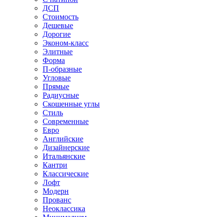
ДСП
Стоимость
Дешевые
Дорогие
Эконом-класс
Элитные
Форма
П-образные
Угловые
Прямые
Радиусные
Скошенные углы
Стиль
Современные
Евро
Английские
Дизайнерские
Итальянские
Кантри
Классические
Лофт
Модерн
Прованс
Неоклассика