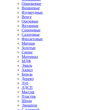
Оранжевые
Вишневые
Изумрудные
Венге
Ореховые
Янтарные
Сиреневые
Салатовые
Фиолетовые
Мятные
Золотые
Синие
Материал
МДФ
Эмаль
Акрил
Береза
Дерево
Дуб
ЛДСП
Массив
Пластик
Шпон
Экошпон
С патиной