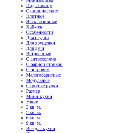
Минимализм
Под старину
Скандинавские
Элитные
Эксклюзивные
Хай-тек
Особенности
Для студии
Для хрущевки
Для дачи
Встроенные
С антресолями
С барной стойкой
С островом
Малогабаритные
Модульные
Скрытые ручки
Размер
Мини-кухни
Узкие
3 кв. м.
5 кв. м.
6 кв. м.
9 кв. м.
Все для кухни