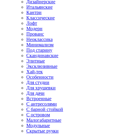
Дизайнерские
Итальянские
Кантри
Классические
Лофт
Модерн
Прованс
Неоклассика
Минимализм
Под старину
Скандинавские
Элитные
Эксклюзивные
Хай-тек
Особенности
Для студии
Для хрущевки
Для дачи
Встроенные
С антресолями
С барной стойкой
С островом
Малогабаритные
Модульные
Скрытые ручки