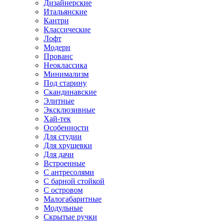
Дизайнерские
Итальянские
Кантри
Классические
Лофт
Модерн
Прованс
Неоклассика
Минимализм
Под старину
Скандинавские
Элитные
Эксклюзивные
Хай-тек
Особенности
Для студии
Для хрущевки
Для дачи
Встроенные
С антресолями
С барной стойкой
С островом
Малогабаритные
Модульные
Скрытые ручки