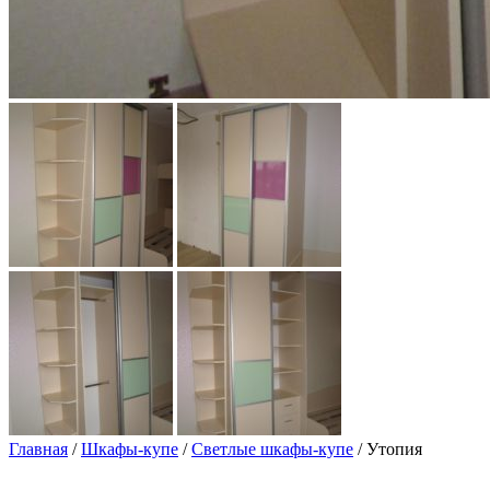
Главная
/
Шкафы-купе
/
Светлые шкафы-купе
/ Утопия