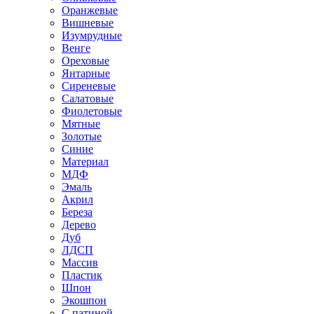
Оранжевые
Вишневые
Изумрудные
Венге
Ореховые
Янтарные
Сиреневые
Салатовые
Фиолетовые
Мятные
Золотые
Синие
Материал
МДФ
Эмаль
Акрил
Береза
Дерево
Дуб
ЛДСП
Массив
Пластик
Шпон
Экошпон
С патиной