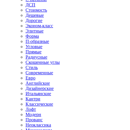
ДСП
Стоимость
Дешевые
Дорогие
Эконом-класс
Элитные
Форма
П-образные
Угловые
Прямые
Радиусные
Скошенные углы
Стиль
Современные
Евро
Английские
Дизайнерские
Итальянские
Кантри
Классические
Лофт
Модерн
Прованс
Неоклассика