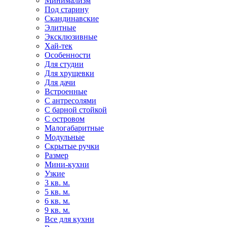
Минимализм
Под старину
Скандинавские
Элитные
Эксклюзивные
Хай-тек
Особенности
Для студии
Для хрущевки
Для дачи
Встроенные
С антресолями
С барной стойкой
С островом
Малогабаритные
Модульные
Скрытые ручки
Размер
Мини-кухни
Узкие
3 кв. м.
5 кв. м.
6 кв. м.
9 кв. м.
Все для кухни