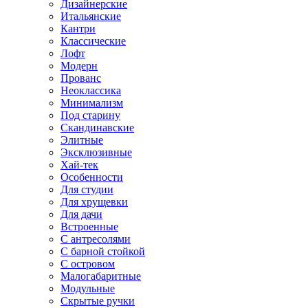
Дизайнерские
Итальянские
Кантри
Классические
Лофт
Модерн
Прованс
Неоклассика
Минимализм
Под старину
Скандинавские
Элитные
Эксклюзивные
Хай-тек
Особенности
Для студии
Для хрущевки
Для дачи
Встроенные
С антресолями
С барной стойкой
С островом
Малогабаритные
Модульные
Скрытые ручки