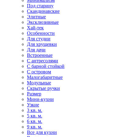
Минимализм
Под старину
Скандинавские
Элитные
Эксклюзивные
Хай-тек
Особенности
Для студии
Для хрущевки
Для дачи
Встроенные
С антресолями
С барной стойкой
С островом
Малогабаритные
Модульные
Скрытые ручки
Размер
Мини-кухни
Узкие
3 кв. м.
5 кв. м.
6 кв. м.
9 кв. м.
Все для кухни