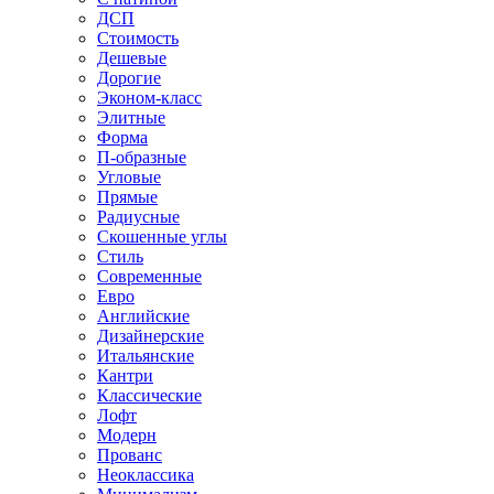
ДСП
Стоимость
Дешевые
Дорогие
Эконом-класс
Элитные
Форма
П-образные
Угловые
Прямые
Радиусные
Скошенные углы
Стиль
Современные
Евро
Английские
Дизайнерские
Итальянские
Кантри
Классические
Лофт
Модерн
Прованс
Неоклассика