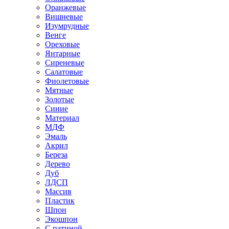
Оранжевые
Вишневые
Изумрудные
Венге
Ореховые
Янтарные
Сиреневые
Салатовые
Фиолетовые
Мятные
Золотые
Синие
Материал
МДФ
Эмаль
Акрил
Береза
Дерево
Дуб
ЛДСП
Массив
Пластик
Шпон
Экошпон
С патиной