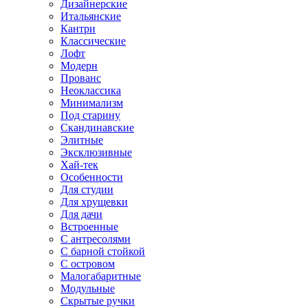
Дизайнерские
Итальянские
Кантри
Классические
Лофт
Модерн
Прованс
Неоклассика
Минимализм
Под старину
Скандинавские
Элитные
Эксклюзивные
Хай-тек
Особенности
Для студии
Для хрущевки
Для дачи
Встроенные
С антресолями
С барной стойкой
С островом
Малогабаритные
Модульные
Скрытые ручки