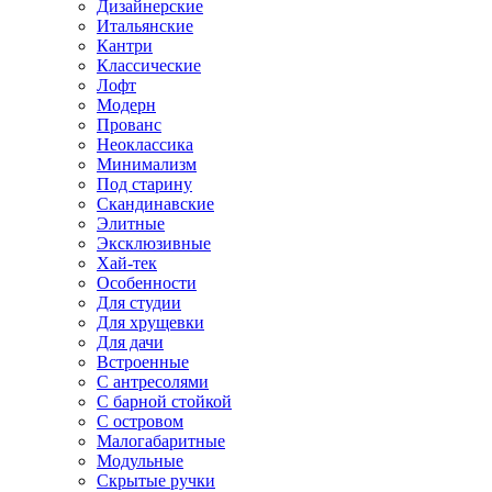
Дизайнерские
Итальянские
Кантри
Классические
Лофт
Модерн
Прованс
Неоклассика
Минимализм
Под старину
Скандинавские
Элитные
Эксклюзивные
Хай-тек
Особенности
Для студии
Для хрущевки
Для дачи
Встроенные
С антресолями
С барной стойкой
С островом
Малогабаритные
Модульные
Скрытые ручки