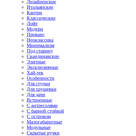
Дизайнерские
Итальянские
Кантри
Классические
Лофт
Модерн
Прованс
Неоклассика
Минимализм
Под старину
Скандинавские
Элитные
Эксклюзивные
Хай-тек
Особенности
Для студии
Для хрущевки
Для дачи
Встроенные
С антресолями
С барной стойкой
С островом
Малогабаритные
Модульные
Скрытые ручки