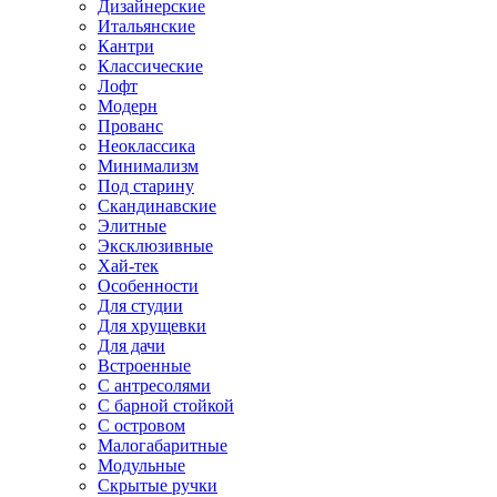
Дизайнерские
Итальянские
Кантри
Классические
Лофт
Модерн
Прованс
Неоклассика
Минимализм
Под старину
Скандинавские
Элитные
Эксклюзивные
Хай-тек
Особенности
Для студии
Для хрущевки
Для дачи
Встроенные
С антресолями
С барной стойкой
С островом
Малогабаритные
Модульные
Скрытые ручки