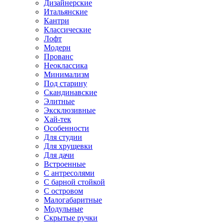
Дизайнерские
Итальянские
Кантри
Классические
Лофт
Модерн
Прованс
Неоклассика
Минимализм
Под старину
Скандинавские
Элитные
Эксклюзивные
Хай-тек
Особенности
Для студии
Для хрущевки
Для дачи
Встроенные
С антресолями
С барной стойкой
С островом
Малогабаритные
Модульные
Скрытые ручки