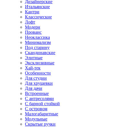
Дизайнерские
Итальянские
Кантри
Классические
Лофт
Модерн
Прованс
Неоклассика
Минимализм
Под старину
Скандинавские
Элитные
Эксклюзивные
Хай-тек
Особенности
Для студии
Для хрущевки
Для дачи
Встроенные
С антресолями
С барной стойкой
С островом
Малогабаритные
Модульные
Скрытые ручки