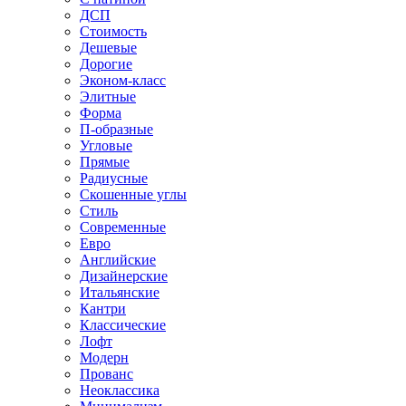
ДСП
Стоимость
Дешевые
Дорогие
Эконом-класс
Элитные
Форма
П-образные
Угловые
Прямые
Радиусные
Скошенные углы
Стиль
Современные
Евро
Английские
Дизайнерские
Итальянские
Кантри
Классические
Лофт
Модерн
Прованс
Неоклассика