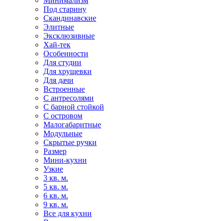
Минимализм
Под старину
Скандинавские
Элитные
Эксклюзивные
Хай-тек
Особенности
Для студии
Для хрущевки
Для дачи
Встроенные
С антресолями
С барной стойкой
С островом
Малогабаритные
Модульные
Скрытые ручки
Размер
Мини-кухни
Узкие
3 кв. м.
5 кв. м.
6 кв. м.
9 кв. м.
Все для кухни