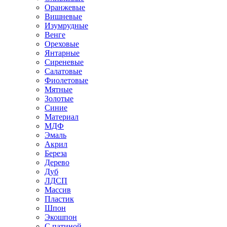
Оранжевые
Вишневые
Изумрудные
Венге
Ореховые
Янтарные
Сиреневые
Салатовые
Фиолетовые
Мятные
Золотые
Синие
Материал
МДФ
Эмаль
Акрил
Береза
Дерево
Дуб
ЛДСП
Массив
Пластик
Шпон
Экошпон
С патиной