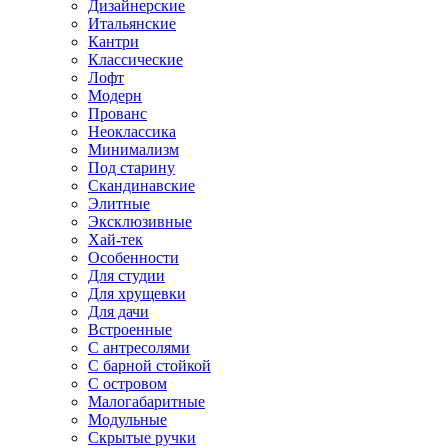
Дизайнерские
Итальянские
Кантри
Классические
Лофт
Модерн
Прованс
Неоклассика
Минимализм
Под старину
Скандинавские
Элитные
Эксклюзивные
Хай-тек
Особенности
Для студии
Для хрущевки
Для дачи
Встроенные
С антресолями
С барной стойкой
С островом
Малогабаритные
Модульные
Скрытые ручки