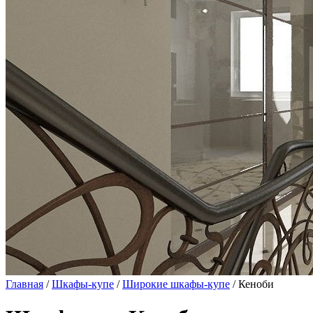
Главная
/
Шкафы-купе
/
Широкие шкафы-купе
/ Кеноби