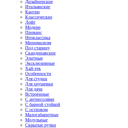
Дизайнерские
Итальянские
Кантри
Классические
Лофт
Модерн
Прованс
Неоклассика
Минимализм
Под старину
Скандинавские
Элитные
Эксклюзивные
Хай-тек
Особенности
Для студии
Для хрущевки
Для дачи
Встроенные
С антресолями
С барной стойкой
С островом
Малогабаритные
Модульные
Скрытые ручки