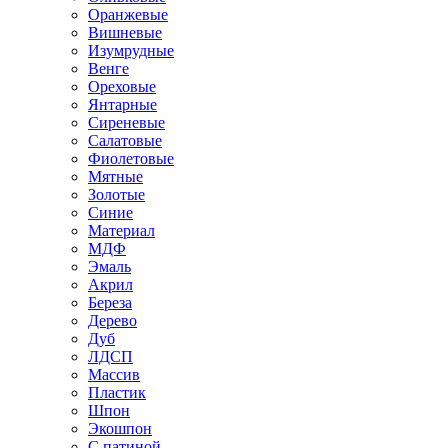
Оранжевые
Вишневые
Изумрудные
Венге
Ореховые
Янтарные
Сиреневые
Салатовые
Фиолетовые
Мятные
Золотые
Синие
Материал
МДФ
Эмаль
Акрил
Береза
Дерево
Дуб
ЛДСП
Массив
Пластик
Шпон
Экошпон
С патиной