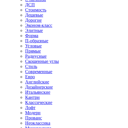
ДСП
Стоимость
Дешевые
Дорогие
Эконом-класс
Элитные
Форма
П-образные
Угловые
Прямые
Радиусные
Скошенные углы
Стиль
Современные
Евро
Английские
Дизайнерские
Итальянские
Кантри
Классические
Лофт
Модерн
Прованс
Неоклассика