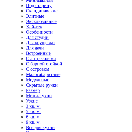
Минимализм
Под старину
Скандинавские
Элитные
Эксклюзивные
Хай-тек
Особенности
Для студии
Для хрущевки
Для дачи
Встроенные
С антресолями
С барной стойкой
С островом
Малогабаритные
Модульные
Скрытые ручки
Размер
Мини-кухни
Узкие
3 кв. м.
5 кв. м.
6 кв. м.
9 кв. м.
Все для кухни