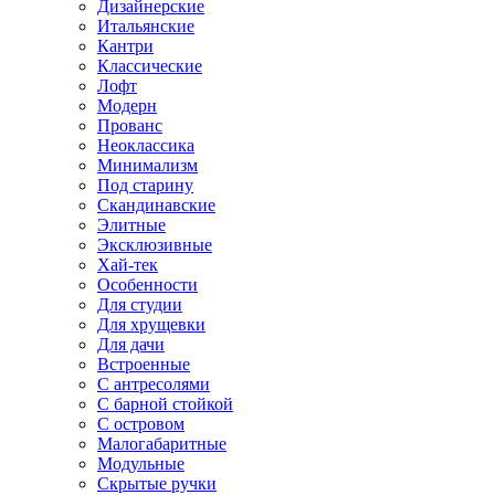
Дизайнерские
Итальянские
Кантри
Классические
Лофт
Модерн
Прованс
Неоклассика
Минимализм
Под старину
Скандинавские
Элитные
Эксклюзивные
Хай-тек
Особенности
Для студии
Для хрущевки
Для дачи
Встроенные
С антресолями
С барной стойкой
С островом
Малогабаритные
Модульные
Скрытые ручки