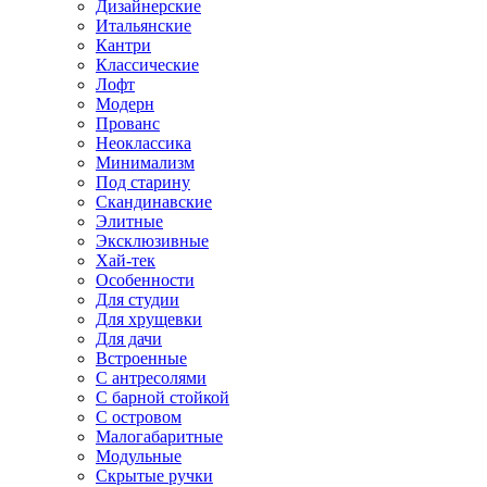
Дизайнерские
Итальянские
Кантри
Классические
Лофт
Модерн
Прованс
Неоклассика
Минимализм
Под старину
Скандинавские
Элитные
Эксклюзивные
Хай-тек
Особенности
Для студии
Для хрущевки
Для дачи
Встроенные
С антресолями
С барной стойкой
С островом
Малогабаритные
Модульные
Скрытые ручки