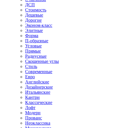
ДСП
Стоимость
Дешевые
Дорогие
Эконом-класс
Элитные
Форма
П-образные
Угловые
Прямые
Радиусные
Скошенные углы
Стиль
Современные
Евро
Английские
Дизайнерские
Итальянские
Кантри
Классические
Лофт
Модерн
Прованс
Неоклассика