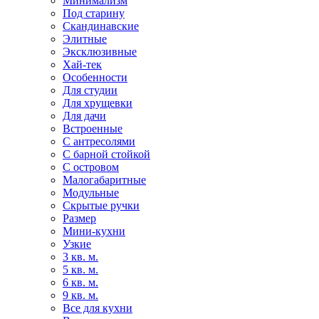
Минимализм
Под старину
Скандинавские
Элитные
Эксклюзивные
Хай-тек
Особенности
Для студии
Для хрущевки
Для дачи
Встроенные
С антресолями
С барной стойкой
С островом
Малогабаритные
Модульные
Скрытые ручки
Размер
Мини-кухни
Узкие
3 кв. м.
5 кв. м.
6 кв. м.
9 кв. м.
Все для кухни