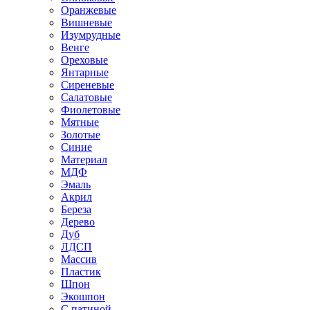
Оранжевые
Вишневые
Изумрудные
Венге
Ореховые
Янтарные
Сиреневые
Салатовые
Фиолетовые
Мятные
Золотые
Синие
Материал
МДФ
Эмаль
Акрил
Береза
Дерево
Дуб
ЛДСП
Массив
Пластик
Шпон
Экошпон
С патиной