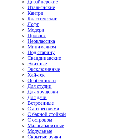
Дизайнерские
Итальянские
Кантри
Классические
Лофт
Модерн
Прованс
Неоклассика
Минимализм
Под старину
Скандинавские
Элитные
Эксклюзивные
Хай-тек
Особенности
Для студии
Для хрущевки
Для дачи
Встроенные
С антресолями
С барной стойкой
С островом
Малогабаритные
Модульные
Скрытые ручки