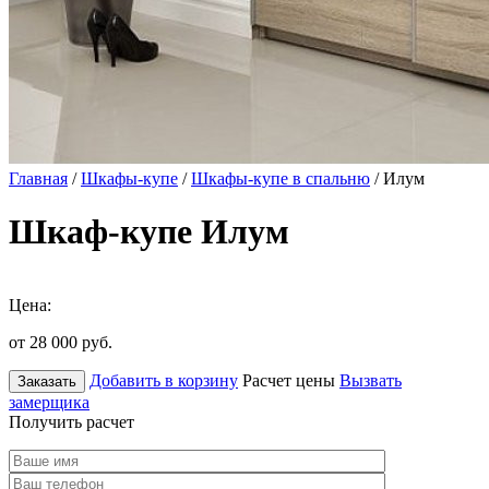
Главная
/
Шкафы-купе
/
Шкафы-купе в спальню
/ Илум
Шкаф-купе Илум
Цена:
от 28 000
руб.
Добавить в корзину
Расчет цены
Вызвать
Заказать
замерщика
Получить расчет