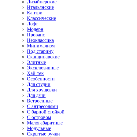
Дизайнерские
Итальянские
Кантри
Классические
Лофт
Модерн
Прованс
Неоклассика
Минимализм
Под старину
Скандинавские
Элитные
Эксклюзивные
Хай-тек
Особенности
Для студии
Для хрущевки
Для дачи
Встроенные
С антресолями
С барной стойкой
С островом
Малогабаритные
Модульные
Скрытые ручки