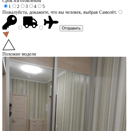
Срок изготовления
1
2
3
4
5
Пожалуйста, докажите, что вы человек, выбрав
Самолёт
.
Похожие модели