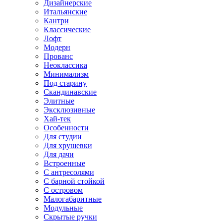
Дизайнерские
Итальянские
Кантри
Классические
Лофт
Модерн
Прованс
Неоклассика
Минимализм
Под старину
Скандинавские
Элитные
Эксклюзивные
Хай-тек
Особенности
Для студии
Для хрущевки
Для дачи
Встроенные
С антресолями
С барной стойкой
С островом
Малогабаритные
Модульные
Скрытые ручки