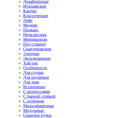
Дизайнерские
Итальянские
Кантри
Классические
Лофт
Модерн
Прованс
Неоклассика
Минимализм
Под старину
Скандинавские
Элитные
Эксклюзивные
Хай-тек
Особенности
Для студии
Для хрущевки
Для дачи
Встроенные
С антресолями
С барной стойкой
С островом
Малогабаритные
Модульные
Скрытые ручки