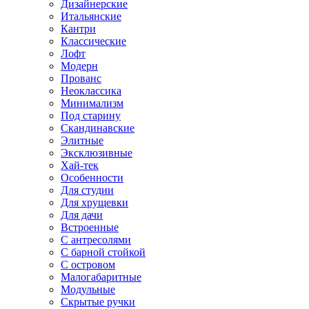
Дизайнерские
Итальянские
Кантри
Классические
Лофт
Модерн
Прованс
Неоклассика
Минимализм
Под старину
Скандинавские
Элитные
Эксклюзивные
Хай-тек
Особенности
Для студии
Для хрущевки
Для дачи
Встроенные
С антресолями
С барной стойкой
С островом
Малогабаритные
Модульные
Скрытые ручки