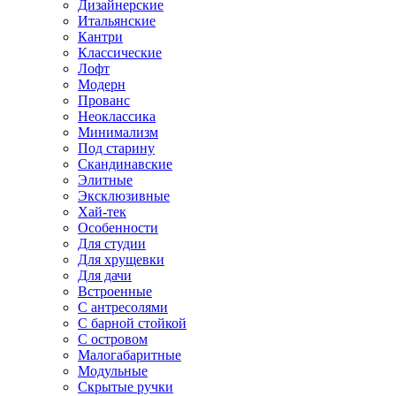
Дизайнерские
Итальянские
Кантри
Классические
Лофт
Модерн
Прованс
Неоклассика
Минимализм
Под старину
Скандинавские
Элитные
Эксклюзивные
Хай-тек
Особенности
Для студии
Для хрущевки
Для дачи
Встроенные
С антресолями
С барной стойкой
С островом
Малогабаритные
Модульные
Скрытые ручки