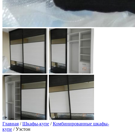
Главная
/
Шкафы-купе
/
Комбинированные шкафы-
купе
/ Уэстон