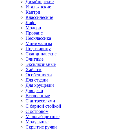
Дизайнерские
Итальянские
Кантри
Классические
Лофт
Модерн
Прованс
Неоклассика
Минимализм
Под старину
Скандинавские
Элитные
Эксклюзивные
Хай-тек
Особенности
Для студии
Для хрущевки
Для дачи
Встроенные
С антресолями
С барной стойкой
С островом
Малогабаритные
Модульные
Скрытые ручки